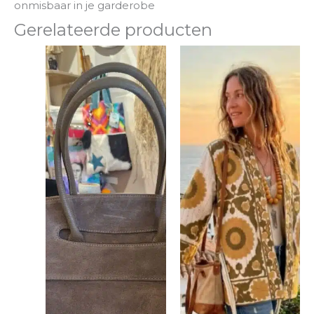
onmisbaar in je garderobe
Gerelateerde producten
Dit
product
heeft
meerdere
variaties.
Deze
optie
kan
gekozen
worden
op
de
productpagina