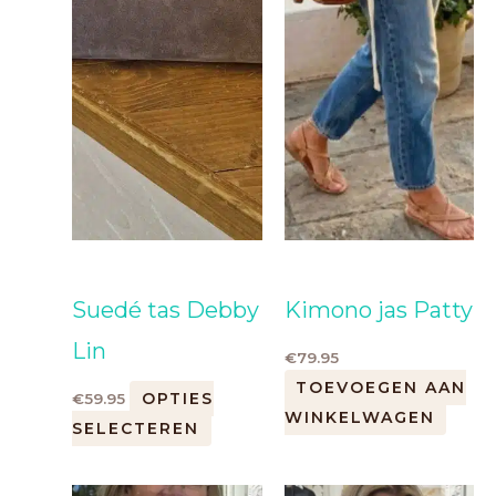
Suedé tas Debby
Kimono jas Patty
Lin
€
79.95
TOEVOEGEN AAN
OPTIES
€
59.95
WINKELWAGEN
SELECTEREN