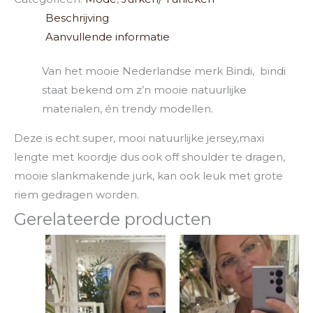
Beschrijving
Aanvullende informatie
Van het mooie Nederlandse merk Bindi, bindi
staat bekend om z’n mooie natuurlijke
materialen, én trendy modellen.
Deze is echt super, mooi natuurlijke jersey,maxi
lengte met koordje dus ook off shoulder te dragen,
mooie slankmakende jurk, kan ook leuk met grote
riem gedragen worden.
Gerelateerde producten
Dit
Dit
product
product
heeft
heeft
meerdere
meerde