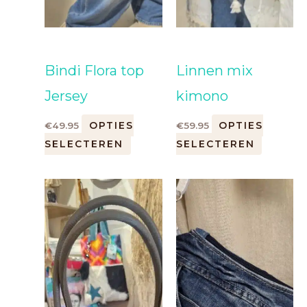
Bindi Flora top
Linnen mix
Jersey
kimono
OPTIES
OPTIES
€
49.95
€
59.95
SELECTEREN
SELECTEREN
Dit
product
heeft
meerdere
variaties.
Deze
optie