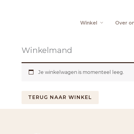
Ga
naar
de
Winkel
Over o
inhoud
Winkelmand
Je winkelwagen is momenteel leeg.
TERUG NAAR WINKEL