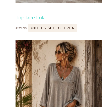
Top lace Lola
OPTIES SELECTEREN
€
39.95
Dit
product
heeft
meerdere
variaties.
Deze
optie
kan
gekozen
worden