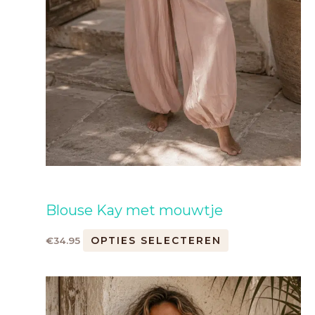
Blouse Kay met mouwtje
OPTIES SELECTEREN
€
34.95
Dit
product