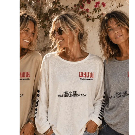
Dit
product
heeft
meerdere
variaties.
Deze
optie
kan
gekozen
worden
op
de
productpagina