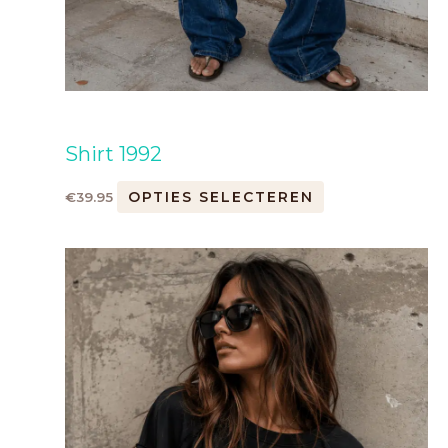
Shirt 1992
OPTIES SELECTEREN
€
39.95
Dit
product
heeft
meerdere
variaties.
Deze
optie