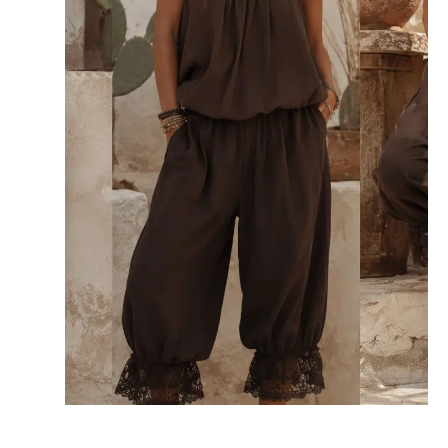
kan
gekozen
worden
op
de
productpagina