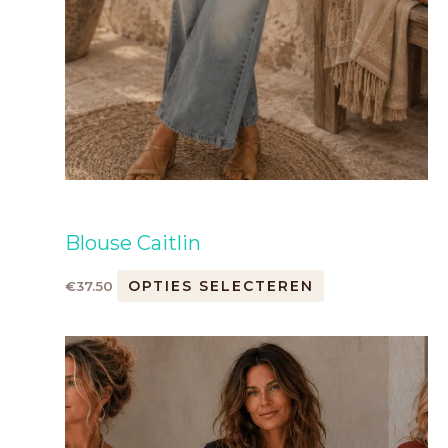
Blouse Caitlin
OPTIES SELECTEREN
€
37.50
Dit
product
heeft
meerdere