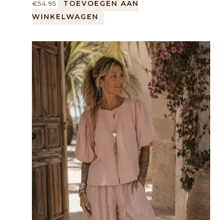
TOEVOEGEN AAN
€
54.95
WINKELWAGEN
Dit
product
heeft
meerdere
variaties.
Deze
optie
kan
gekozen
worden
op
de
productpagina