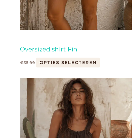
Oversized shirt Fin
OPTIES SELECTEREN
€
35.99
Dit
product
heeft
meerdere
variaties.
Deze
optie