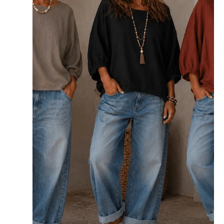
variaties.
Deze
optie
kan
gekozen
worden
op
de
productpagina