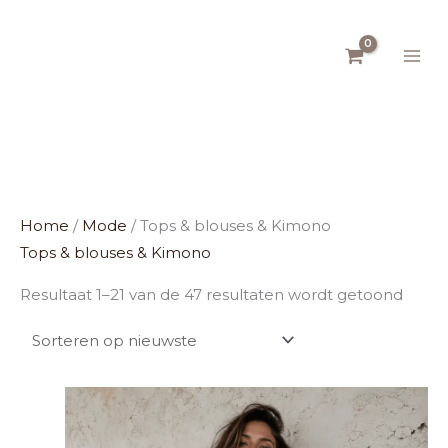
Ga
naar
de
inhoud
Gesor
op
Home
/
Mode
/ Tops & blouses & Kimono
nieuw
Tops & blouses & Kimono
Resultaat 1–21 van de 47 resultaten wordt getoond
Dit
product