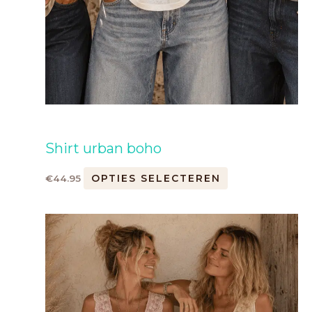
Shirt urban boho
OPTIES SELECTEREN
€
44.95
Dit
product
heeft
meerdere
variaties.