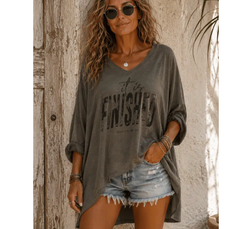
heeft
meerdere
variaties.
Deze
optie
kan
gekozen
worden
op
de
productpagina