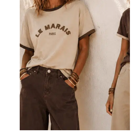
optie
kan
gekozen
worden
op
de
productpagina