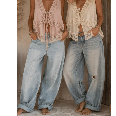
Deze
optie
kan
gekozen
worden
op
de
productpagina