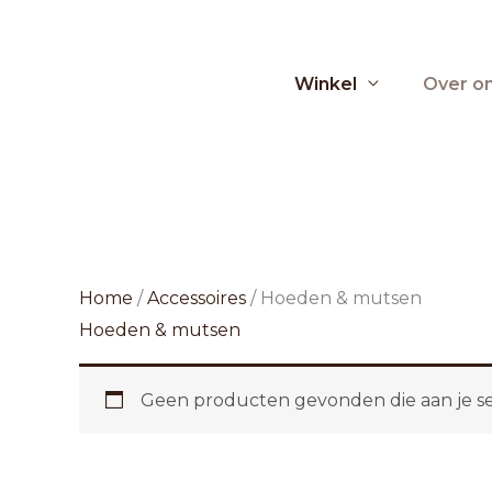
Ga
naar
de
Winkel
Over o
inhoud
Home
/
Accessoires
/ Hoeden & mutsen
Hoeden & mutsen
Geen producten gevonden die aan je se