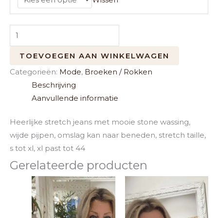
TOEVOEGEN AAN WINKELWAGEN
Categorieën:
Mode
,
Broeken / Rokken
Beschrijving
Aanvullende informatie
Heerlijke stretch jeans met mooie stone wassing,
wijde pijpen, omslag kan naar beneden, stretch taille,
s tot xl, xl past tot 44
Gerelateerde producten
Dit
Dit
product
product
heeft
heeft