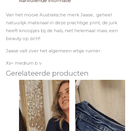
Aanvullende informatie
Van het mooie Australische merk Jaase, geheel
natuurlijk materiaal in deze prachtige print, de jurk
heeft knoopjes bij de hals, niet helemaal maxi, een
beauty op zich!!
Jaase valt over het algemeen ietsje ruimer.
Xs= medium b v
Gerelateerde producten
Dit
product
heeft
meerdere
variaties.
Deze
optie