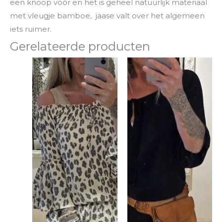
een knoop vóór en het is geheel natuurlijk materiaal
met vleugje bamboe, jaase valt over het algemeen
iets ruimer.
Gerelateerde producten
Dit
Dit
product
product
heeft
heeft
meerdere
meerde
variaties.
variaties.
Deze
Deze
optie
optie
kan
kan
gekozen
gekozen
worden
worden
op
op
de
de