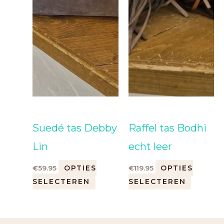
Suedé tas Debby
Raffel tas Bodhi
Lin
echt leer
OPTIES
OPTIES
€
59.95
€
119.95
SELECTEREN
SELECTEREN