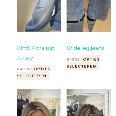
Bindi Flora top
Wide leg jeans
Jersey
OPTIES
€
49.95
SELECTEREN
OPTIES
€
49.95
SELECTEREN
Dit
Dit
product
product
heeft
heeft
meerdere
meerde