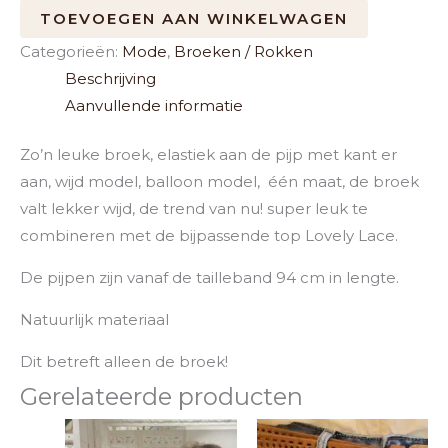
TOEVOEGEN AAN WINKELWAGEN
Categorieën:
Mode
,
Broeken / Rokken
Beschrijving
Aanvullende informatie
Zo’n leuke broek, elastiek aan de pijp met kant er
aan, wijd model, balloon model, één maat, de broek
valt lekker wijd, de trend van nu! super leuk te
combineren met de bijpassende top Lovely Lace.
De pijpen zijn vanaf de tailleband 94 cm in lengte.
Natuurlijk materiaal
Dit betreft alleen de broek!
Gerelateerde producten
Dit
Dit