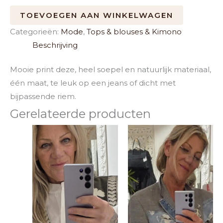
TOEVOEGEN AAN WINKELWAGEN
Categorieën:
Mode
,
Tops & blouses & Kimono
Beschrijving
Mooie print deze, heel soepel en natuurlijk materiaal,
één maat, te leuk op een jeans of dicht met
bijpassende riem.
Gerelateerde producten
Dit
Dit
product
product
heeft
heeft
meerdere
meerde
variaties.
variaties.
Deze
Deze
optie
optie