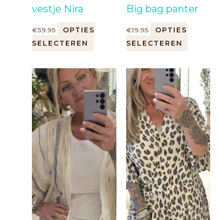
vestje Nira
Big bag panter
OPTIES
OPTIES
€
59.95
€
19.95
SELECTEREN
SELECTEREN
Dit
Dit
product
product
heeft
heeft
meerdere
meerde
variaties.
variaties.
Deze
Deze
optie
optie
kan
kan
gekozen
gekozen
worden
worden
op
op